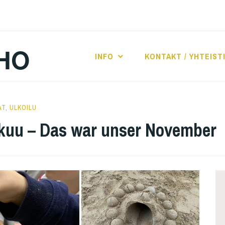
HO
INFO
KONTAKT / YHTEIST
AT
,
ULKOILU
kuu – Das war unser November