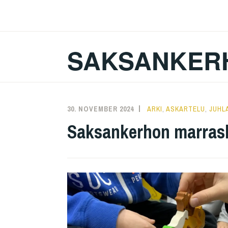
Zum
Inhalt
springen
SAKSANKER
30. NOVEMBER 2024
KAREN
ARKI
,
ASKARTELU
,
JUHL
Saksankerhon marras