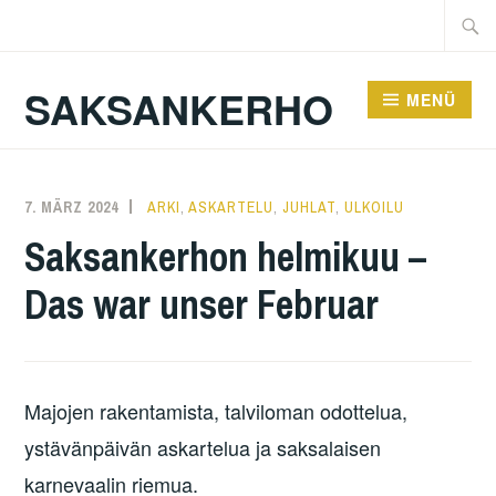
Zum
Suche
Inhalt
nach:
springen
SAKSANKERHO
MENÜ
7. MÄRZ 2024
KAREN
ARKI
,
ASKARTELU
,
JUHLAT
,
ULKOILU
Saksankerhon helmikuu –
Das war unser Februar
Majojen rakentamista, talviloman odottelua,
ystävänpäivän askartelua ja saksalaisen
karnevaalin riemua.