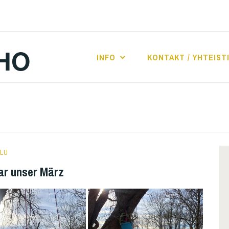
HO
INFO
KONTAKT / YHTEIST
ILU
ar unser März