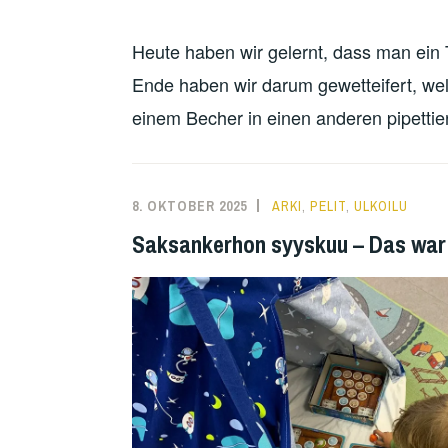
Heute haben wir gelernt, dass man ein 
Ende haben wir darum gewetteifert, w
einem Becher in einen anderen pipettier
8. OKTOBER 2025
ARKI
,
PELIT
,
ULKOILU
Saksankerhon syyskuu – Das war