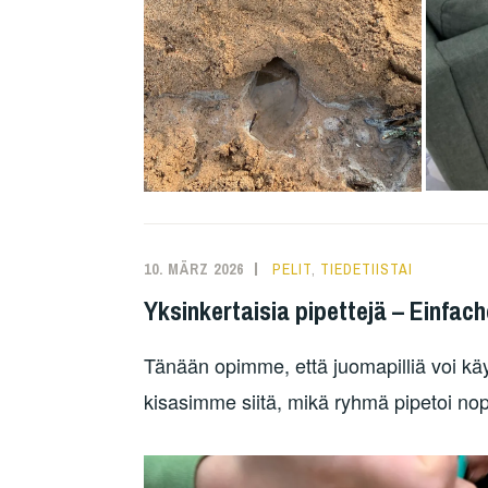
10. MÄRZ 2026
PELIT
,
TIEDETIISTAI
Yksinkertaisia pipettejä – Einfac
Tänään opimme, että juomapilliä voi käy
kisasimme siitä, mikä ryhmä pipetoi nop