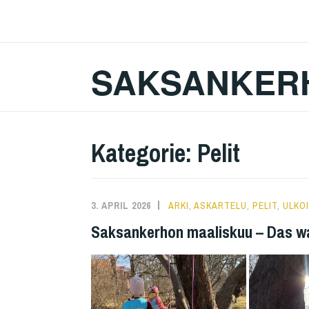
Zum
Inhalt
springen
SAKSANKER
Kategorie:
Pelit
3. APRIL 2026
ARKI
,
ASKARTELU
,
PELIT
,
ULKO
Saksankerhon maaliskuu – Das w