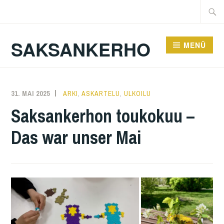
Zum
Suche
Inhalt
nach:
springen
SAKSANKERHO
MENÜ
31. MAI 2025
KAREN
ARKI
,
ASKARTELU
,
ULKOILU
Saksankerhon toukokuu –
Das war unser Mai