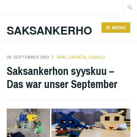
Zum
Suche
Inhalt
nach:
springen
SAKSANKERHO
MENÜ
28. SEPTEMBER 2023
KAREN
ARKI
,
LIIKUNTA
,
ULKOILU
Saksankerhon syyskuu –
Das war unser September