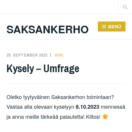
Zum
Suche
Inhalt
nach:
springen
SAKSANKERHO
MENÜ
25. SEPTEMBER 2023
KAREN
ARKI
Kysely – Umfrage
Oletko tyytyväinen Saksankerhon toimintaan?
Vastaa alla olevaan kyselyyn
mennessä
8.10.2023
ja anna meille tärkeää palautetta! Kiitos!