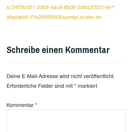
ic/2455c031-0db8-4ac8-8b06-0d6a2f30314e?
displayId=Fin2845956&surveyLocale=en
VERSCHLAGWORTET
MIT
Schreibe einen Kommentar
FEATURED
Deine E-Mail-Adresse wird nicht veröffentlicht.
Erforderliche Felder sind mit
*
markiert
Kommentar
*