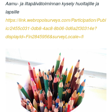
Aamu- ja iltapäivätoiminnan kysely huoltajille ja
lapsille
https://link.webropolsurveys.com/Participation/Publ
ic/2455c031-0db8-4ac8-8b06-0d6a2f30314e?
displayId=Fin2845956&surveyLocale=fi