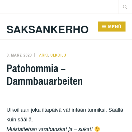
Zum
Suche
Inhalt
nach:
springen
SAKSANKERHO
MENÜ
3. MÄRZ 2020
KAREN
ARKI
,
ULKOILU
Patohommia –
Dammbauarbeiten
Ulkoillaan joka iltapäivä vähintään tunniksi. Säällä
kuin säällä.
Muistattehan varahanskat ja – sukat!