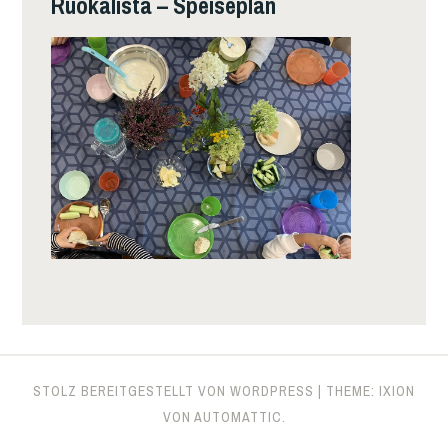
Ruokalista – Speiseplan
STOLZ BEREITGESTELLT VON WORDPRESS
|
THEME: IXION
VON
AUTOMATTIC
.