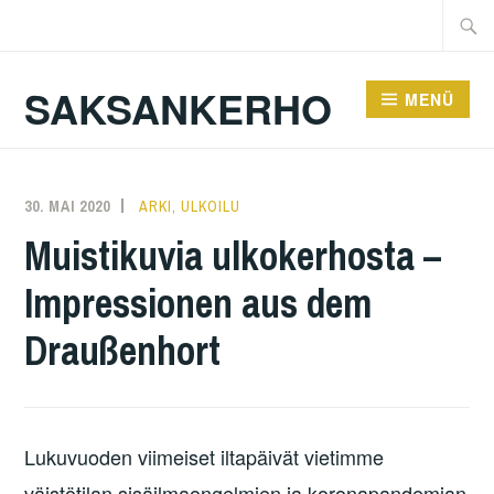
Zum
Suche
Inhalt
nach:
springen
SAKSANKERHO
MENÜ
30. MAI 2020
KAREN
ARKI
,
ULKOILU
Muistikuvia ulkokerhosta –
Impressionen aus dem
Draußenhort
Lukuvuoden viimeiset iltapäivät vietimme
väistötilan sisäilmaongelmien ja koronapandemian