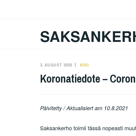
Zum
Inhalt
springen
SAKSANKER
3. AUGUST 2020
KAREN
ARKI
Koronatiedote – Coron
Päivitetty / Aktualisiert am 10.8.2021
Saksankerho toimii tässä nopeasti muu