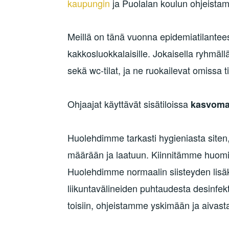
kaupungin
ja Puolalan koulun ohjeistama
Meillä on tänä vuonna epidemiatilantees
kakkosluokkalaisille. Jokaisella ryhmäl
sekä wc-tilat, ja ne ruokailevat omissa ti
Ohjaajat käyttävät sisätiloissa
kasvoma
Huolehdimme tarkasti hygieniasta siten
määrään ja laatuun. Kiinnitämme huomio
Huolehdimme normaalin siisteyden lisäksi
liikuntavälineiden puhtaudesta desinfek
toisiin, ohjeistamme yskimään ja aivas