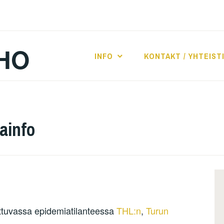
HO
INFO
KONTAKT / YHTEIST
ainfo
ttuvassa epidemiatilanteessa
THL:n
,
Turun