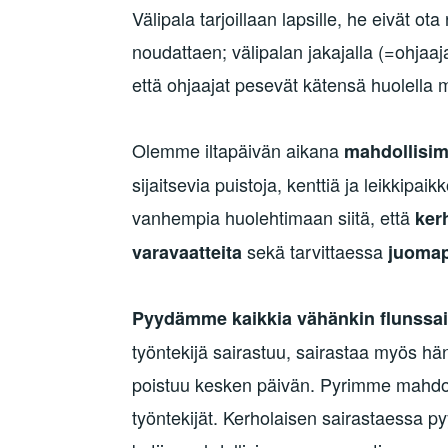
Välipala tarjoillaan lapsille, he eivät o
noudattaen; välipalan jakajalla (=ohjaa
että ohjaajat pesevät kätensä huolella m
Olemme iltapäivän aikana
mahdollisim
sijaitsevia puistoja, kenttiä ja leikki
vanhempia huolehtimaan siitä, että
ker
sekä tarvittaessa
varavaatteita
juomap
Pyydämme kaikkia vähänkin flunssais
työntekijä sairastuu, sairastaa myös hänk
poistuu kesken päivän. Pyrimme mahdo
työntekijät. Kerholaisen sairastaess