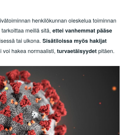
äivätoiminnan henkilökunnan oleskelua toiminnan
tarkoittaa meillä sitä,
ettei vanhemmat pääse
isessä tai ulkona.
Sisätiloissa myös hakijat
i voi hakea normaalisti,
pitäen
.
turvaetäisyydet