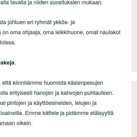
lla tavalla ja niiden suosituksien mukaan.
ta johtuen eri ryhmät ykkös- ja
lä on oma ohjaaja, oma leikkihuone, omat naulakot
loissa.
.
skeja
, että kiinnitämme huomiota käsienpesujen
ta erityisesti hanojen ja kahvojen puhtauteen.
 pintojen ja käyttöesineiden, lelujen ja
tioaineilla. Emme kättele ja pidämme etäisyyttä
tamaan oikein.