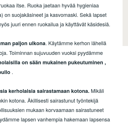
ta ruokaa itse. Ruoka jaetaan hyvää hygieniaa
ja) on suojakäsineet ja kasvomaski. Sekä lapset
yös juuri ennen ruokailua ja käyttävät käsidesiä.
. Käytämme kerhon lähellä
man paljon ulkona
paikkoja. Toiminnan sujuvuuden vuoksi pyydämme
holaisilla on sään mukainen pukeutuminen ,
.
ullo
Mikäli
ia kerholaisia sairastamaan kotona.
in kotona. Äkillisesti sairastunut työntekijä
llisuuksien mukaan korvaamaan sairastuneet
a pyydämme lapsen vanhempia hakemaan lapsensa