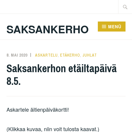
Zum
Suche
Inhalt
nach:
springen
SAKSANKERHO
MENÜ
8. MAI 2020
KAREN
ASKARTELU
,
ETÄKERHO
,
JUHLAT
Saksankerhon etäiltapäivä
8.5.
Askartele äitienpäiväkortti!
(Klikkaa kuvaa, niin voit tulosta kaavat.)