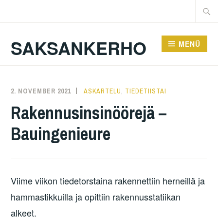
Zum
Suche
Inhalt
nach:
springen
SAKSANKERHO
MENÜ
2. NOVEMBER 2021
KAREN
ASKARTELU
,
TIEDETIISTAI
Rakennusinsinöörejä –
Bauingenieure
Viime viikon tiedetorstaina rakennettiin herneillä ja
hammastikkuilla ja opittiin rakennusstatiikan
alkeet.