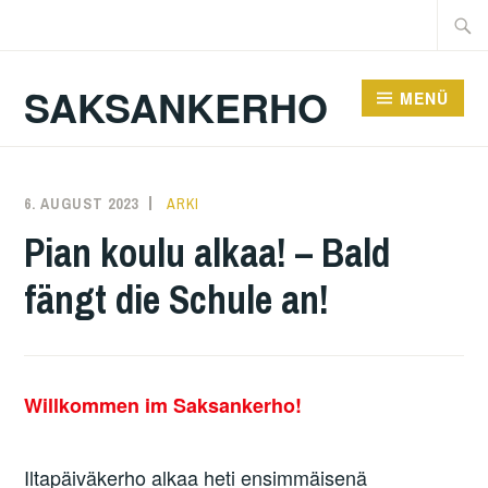
Zum
Suche
Inhalt
nach:
springen
SAKSANKERHO
MENÜ
6. AUGUST 2023
KAREN
ARKI
Pian koulu alkaa! – Bald
fängt die Schule an!
Willkommen im Saksankerho!
Iltapäiväkerho alkaa heti ensimmäisenä