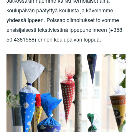
Jatkossakin haemme kaikki kerholaiset aina
koulupäivän päätyttyä koulusta ja kävelemme
yhdessä ippeen. Poissaoloilmoitukset toivomme
ensisijaisesti tekstiviestinä ippepuhelimeen (+358
50 4381588) ennen koulupäivän loppua.