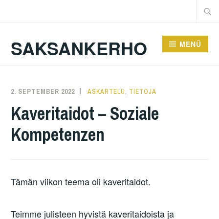
Zum
Suche
Inhalt
nach:
springen
SAKSANKERHO
MENÜ
2. SEPTEMBER 2022
KAREN
ASKARTELU
,
TIETOJA
Kaveritaidot – Soziale
Kompetenzen
Tämän viikon teema oli kaveritaidot.
Teimme julisteen hyvistä kaveritaidoista ja