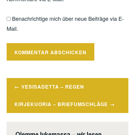
Benachrichtige mich über neue Beiträge via E-
Mail.
Beitragsnavigation
VESISADETTA – REGEN
KIRJEKUORIA – BRIEFUMSCHLÄGE
Olemme lukemassa – wir lesen