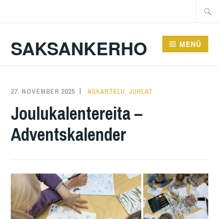
Zum
Suche
Inhalt
nach:
springen
SAKSANKERHO
MENÜ
27. NOVEMBER 2025
KAREN
ASKARTELU
,
JUHLAT
Joulukalentereita –
Adventskalender