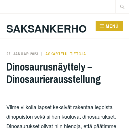
Zum
Suche
Inhalt
nach:
springen
SAKSANKERHO
MENÜ
27. JANUAR 2023
KAREN
ASKARTELU
,
TIETOJA
Dinosaurusnäyttely –
Dinosaurierausstellung
Viime viikolla lapset keksivät rakentaa legoista
dinopuiston sekä siihen kuuluvat dinosaurukset.
Dinosaurukset olivat niin hienoja, että päätimme