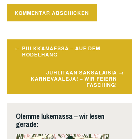
Beitragsnavigation
PULKKAMÄESSÄ – AUF DEM
RODELHANG
JUHLITAAN SAKSALAISIA
KARNEVAALEJA! – WIR FEIERN
FASCHING!
Olemme lukemassa – wir lesen
gerade: