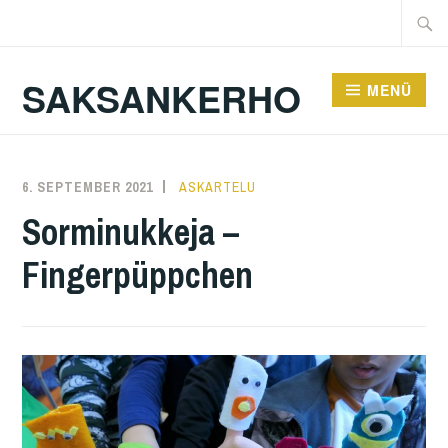
Zum
Suche
Inhalt
nach:
springen
SAKSANKERHO
MENÜ
6. SEPTEMBER 2021
KAREN
ASKARTELU
Sorminukkeja –
Fingerpüppchen