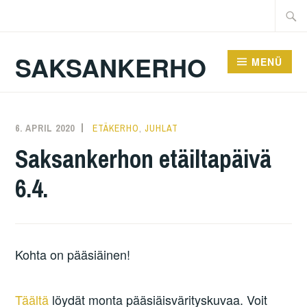
Zum
Suche
Inhalt
nach:
springen
SAKSANKERHO
MENÜ
6. APRIL 2020
KAREN
ETÄKERHO
,
JUHLAT
Saksankerhon etäiltapäivä
6.4.
Kohta on pääsiäinen!
Täältä
löydät monta pääsiäisvärityskuvaa. Voit