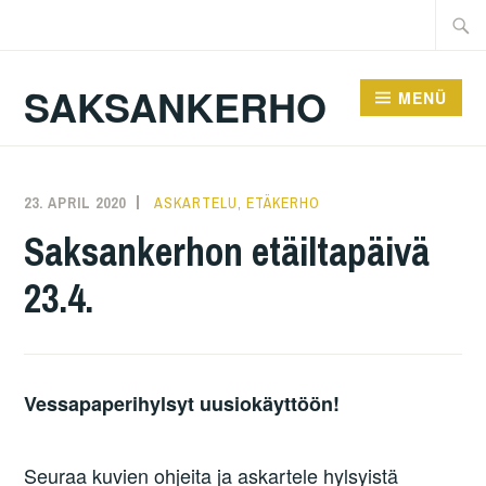
Zum
Suche
Inhalt
nach:
springen
SAKSANKERHO
MENÜ
23. APRIL 2020
KAREN
ASKARTELU
,
ETÄKERHO
Saksankerhon etäiltapäivä
23.4.
Vessapaperihylsyt uusiokäyttöön!
Seuraa kuvien ohjeita ja askartele hylsyistä