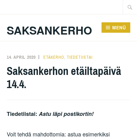
Zum
Suche
Inhalt
nach:
springen
SAKSANKERHO
MENÜ
14. APRIL 2020
KAREN
ETÄKERHO
,
TIEDETIISTAI
Saksankerhon etäiltapäivä
14.4.
Tiedetiistai:
Astu läpi postikortin!
Voit tehdä mahdottomia: astua esimerkiksi