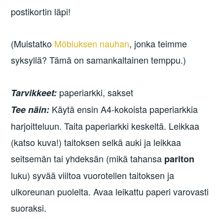
postikortin läpi!
(Muistatko
Möbiuksen nauhan
, jonka teimme
syksyllä? Tämä on samankaltainen temppu.)
paperiarkki, sakset
Tarvikkeet:
Käytä ensin A4-kokoista paperiarkkia
Tee näin:
harjoitteluun. Taita paperiarkki keskeltä. Leikkaa
(katso kuva!) taitoksen selkä auki ja leikkaa
seitsemän tai yhdeksän (mikä tahansa
pariton
luku) syvää viiltoa vuorotellen taitoksen ja
ulkoreunan puolelta. Avaa leikattu paperi varovasti
suoraksi.