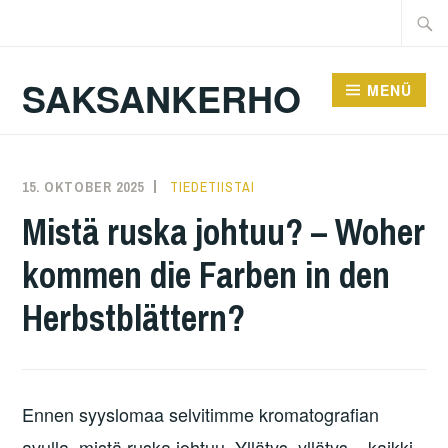
Zum
Suche
Inhalt
nach:
springen
SAKSANKERHO
MENÜ
15. OKTOBER 2025
KAREN
TIEDETIISTAI
Mistä ruska johtuu? – Woher
kommen die Farben in den
Herbstblättern?
Ennen syyslomaa selvitimme kromatografian
avulla, mistä ruska johtuu. Yllätys, yllätys – kaikki