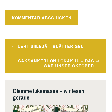
Beitragsnavigation
LEHTISIILEJÄ – BLÄTTERIGEL
SAKSANKERHON LOKAKUU – DAS
WAR UNSER OKTOBER
Olemme lukemassa – wir lesen
gerade: