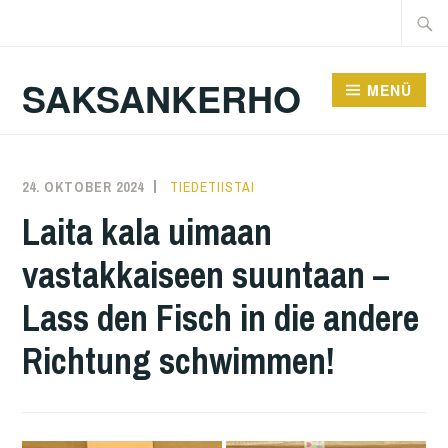
Zum
Suche
Inhalt
nach:
springen
SAKSANKERHO
MENÜ
24. OKTOBER 2024
KAREN
TIEDETIISTAI
Laita kala uimaan
vastakkaiseen suuntaan –
Lass den Fisch in die andere
Richtung schwimmen!