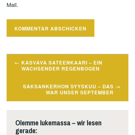
Mail.
Beitragsnavigation
KASVAVA SATEENKAARI – EIN
WACHSENDER REGENBOGEN
SAKSANKERHON SYYSKUU – DAS
WAR UNSER SEPTEMBER
Olemme lukemassa – wir lesen
gerade: