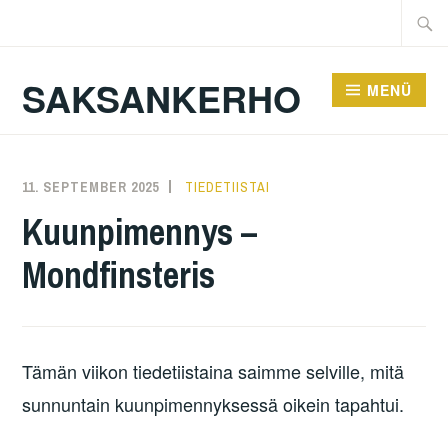
Zum
Suche
Inhalt
nach:
springen
SAKSANKERHO
MENÜ
11. SEPTEMBER 2025
KAREN
TIEDETIISTAI
Kuunpimennys –
Mondfinsteris
Tämän viikon tiedetiistaina saimme selville, mitä
sunnuntain kuunpimennyksessä oikein tapahtui.