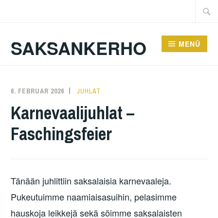
Zum
Suche
Inhalt
nach:
springen
SAKSANKERHO
MENÜ
6. FEBRUAR 2026
KAREN
JUHLAT
Karnevaalijuhlat –
Faschingsfeier
Tänään juhlittiin saksalaisia karnevaaleja.
Pukeutuimme naamiaisasuihin, pelasimme
hauskoja leikkejä sekä söimme saksalaisten