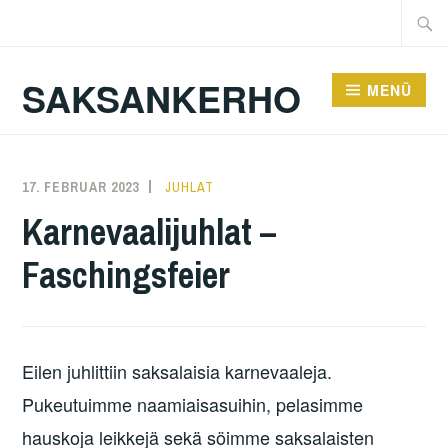
Zum
Suche
Inhalt
nach:
springen
SAKSANKERHO
MENÜ
17. FEBRUAR 2023
KAREN
JUHLAT
Karnevaalijuhlat –
Faschingsfeier
Eilen juhlittiin saksalaisia karnevaaleja.
Pukeutuimme naamiaisasuihin, pelasimme
hauskoja leikkejä sekä söimme saksalaisten