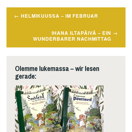
Beitragsnavigation
HELMIKUUSSA – IM FEBRUAR
IHANA ILTAPÄIVÄ – EIN
WUNDERBARER NACHMITTAG
Olemme lukemassa – wir lesen
gerade: