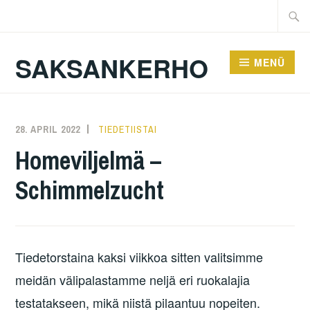
Zum
Suche
Inhalt
nach:
springen
SAKSANKERHO
MENÜ
28. APRIL 2022
KAREN
TIEDETIISTAI
Homeviljelmä –
Schimmelzucht
Tiedetorstaina kaksi viikkoa sitten valitsimme
meidän välipalastamme neljä eri ruokalajia
testatakseen, mikä niistä pilaantuu nopeiten.