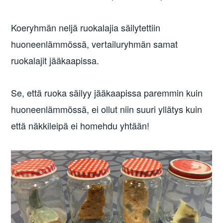
Koeryhmän neljä ruokalajia säilytettiin
huoneenlämmössä, vertailuryhmän samat
ruokalajit jääkaapissa.
Se, että ruoka säilyy jääkaapissa paremmin kuin
huoneenlämmössä, ei ollut niin suuri yllätys kuin
että näkkileipä ei homehdu yhtään!