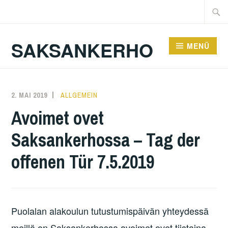
Zum
Suche
Inhalt
nach:
springen
SAKSANKERHO
MENÜ
2. MAI 2019
KAREN
ALLGEMEIN
Avoimet ovet
Saksankerhossa – Tag der
offenen Tür 7.5.2019
Puolalan alakoulun tutustumispäivän yhteydessä
meillä on Saksankerhossa avoimet ovet tiistaina