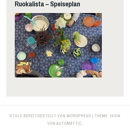
Ruokalista – Speiseplan
STOLZ BEREITGESTELLT VON WORDPRESS
|
THEME: IXION
VON
AUTOMATTIC
.