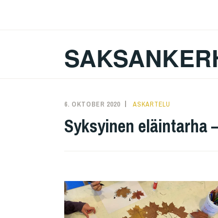
Zum
Inhalt
springen
SAKSANKER
6. OKTOBER 2020
KAREN
ASKARTELU
Syksyinen eläintarha –