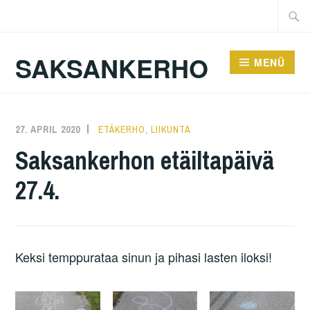
Zum
Suche
Inhalt
nach:
springen
SAKSANKERHO
MENÜ
27. APRIL 2020
KAREN
ETÄKERHO
,
LIIKUNTA
Saksankerhon etäiltapäivä
27.4.
Keksi temppurataa sinun ja pihasi lasten iloksi!