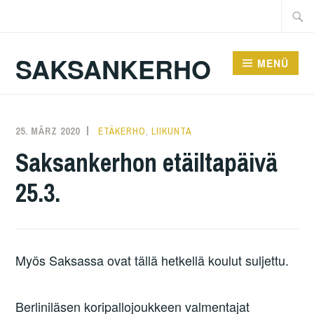
Zum
Suche
Inhalt
nach:
springen
SAKSANKERHO
MENÜ
25. MÄRZ 2020
KAREN
ETÄKERHO
,
LIIKUNTA
Saksankerhon etäiltapäivä
25.3.
Myös Saksassa ovat tällä hetkellä koulut suljettu.
Berliniläsen koripallojoukkeen valmentajat