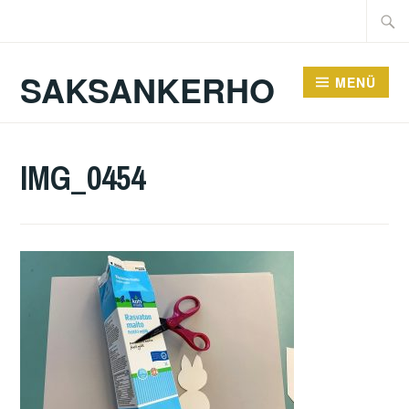
Zum
Suche
Inhalt
nach:
springen
SAKSANKERHO
MENÜ
IMG_0454